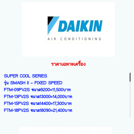
HOSHI Series รุ่น FLIGHTING
INVERTER R32
รุ่น JY -SERIES R32 BIG WALL TYPE
SRK-10YYP ขนาด9492=12,200บาท
MSY-JZ36VF ขนาด33096=55,500บาท
SRK-13YYP ขนาด12369=14,000บาท
SRK-15YYP ขนาด15297=17,500บาท
รุ่น SUPER INVERTER R32
SRK-18YYP2 ขนาด18600=20,900บาท
MSY-GZ09VF ขนาด9554=17,500บาท
MSY-GZ13VF ขนาด12624=21,100บาท
HARU Series รุ่น STANDARD
MSY-GZ15VF ขนาด14330=25,200บาท
INVERTER R32
MSY-GZ18VF ขนาด17742=28,600บาท
ราคาเฉพาะเครื่อง
SRK-10YYM ขนาด8683=13,400บาท
MSY-GZ24VF ขนาด22519=44,500บาท
SRK-13YYM ขนาด11098=15,700บาท
MSY-GZ30VF ขนาด27978=56,100บาท
SUPER COOL SERIES
SRK-15YYM ขนาด15479=18,700บาท
รุ่น SMASH II – FIXED SPEED
SRK-18YYM ขนาด17275=22,700บาท
รุ่น ECO EYE INVERTER R32
FTM-09PV2S ขนาด9200=11,500บาท
SRK-24YYM ขนาด23020=30,800บาท
MSY-XZ09VF ขนาด9554=18,700บาท
FTM-13PV2S ขนาด13000=14,000บาท
MSY-XZ13VF ขนาด12624=21,400บาท
FTM-15PV2S ขนาด14400=17,300บาท
YUKI Series รุ่น DELUXE INVERTER
MSY-XZ18VF ขนาด17742=30,400บาท
FTM-18PV2S ขนาด18090=21,400บาท
สวิง 4 ทิศทาง + ฟอกอากาศ R32
SRK-10YYS ขนาด9633=14,400บาท
รุ่น 3D MOVE EYE KIWAMI INVERTER R32
SABAI SERIES
SRK-13YYS ขนาด12406=16,800บาท
NEW MODEL 2022
รุ่น SABAI - Inverter R32
SRK-15YYS ขนาด15640=21,500บาท