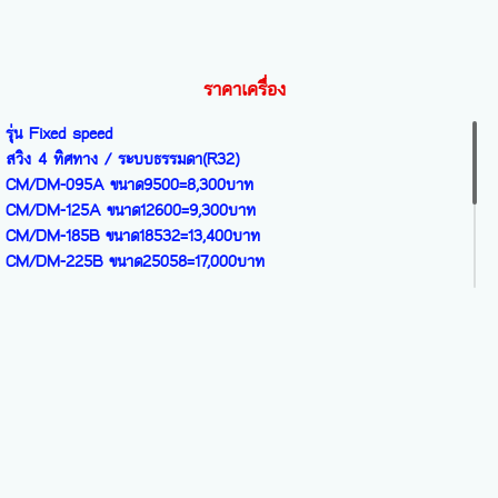
ASW24/DIM ขนาด24000=15,100บาท
ราคาเครื่อง
รุ่น Fixed speed
สวิง 4 ทิศทาง / ระบบธรรมดา(R32)
CM/DM-095A ขนาด9500=8,300บาท
CM/DM-125A ขนาด12600=9,300บาท
CM/DM-185B ขนาด18532=13,400บาท
CM/DM-225B ขนาด25058=17,000บาท
ระบบ INVERTER
สวิง 4 ทิศทาง / น้ำยา R32
CM/DM-095FIV ขนาด9920=8,500บาท
CM/DM-125FIV ขนาด12574=9,500บาท
CM/DM-185FIV ขนาด18366=13,500บาท
CM/DM-245FIV ขนาด25245=20,000บาท