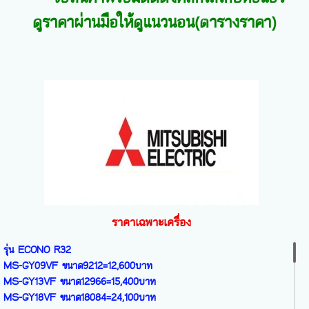
ดูราคาผ่านมือให้ดูแนวนอน(ตารางราคา)
ราคาเฉพาะเครื่อง
รุ่น ECONO R32
MS-GY09VF ขนาด9212=12,600บาท
MS-GY13VF ขนาด12966=15,400บาท
MS-GY18VF ขนาด18084=24,100บาท