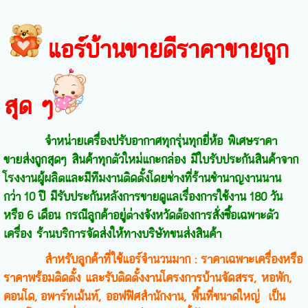
WL-36B(3) ขนาด37000=39,600บาท
WL-40B(3) ขนาด40000=44,400บาท
มีเบอร์ 5 แต่ไม่มี มอก.2134
WL-44B(3) ขนาด44000=40,300บาท
WL-48B(3) ขนาด48000=43,200บาท
WL-60B(3) ขนาด60000=50,000บาท
แอร์บ้านขายดีราคา
ขายถูก
รุ่น WL-M Series (R32)
FIXED SPEED/มอก.(ไม่มีเบอร์ 5)
สุด ๆ
WL-30B ขนาด30000=26,500บาท
WL-36B ขนาด36200=30,200บาท
WL-36B(3) ขนาด36800=31,600บาท
จำหน่ายเครื่องปรับอากาศทุกรุ่นทุกยี่ห้อ พิเศษราคา
WL-48B(3) ขนาด48000=42,300บาท
ขายส่งถูกสุดๆ สินค้าทุกตัวใหม่แกะกล่อง มีใบรับประกันสินค้าจาก
WL-60B(3) ขนาด60000=49,000บาท
โรงงานผู้ผลิตและมีทีมงานติดตั้งโดยช่างที่ร้านชำนาญงานนาน
กว่า
10 ปี มีรับประกันหลังการขายดูแลเรื่องการใช้งาน 180 วัน
รุ่น WLV- B Series (R32)
ระบบ INVERTER / เบอร์ 5 / 5 ดาว
หรือ 6 เดือน กรณีลูกค้าอยู่ต่างจังหวัดต้องการสั่งซื้อเฉพาะตัว
WLV-30B ขนาด30000=33,800บาท
เครื่อง ร้านบริการจัดส่งให้ทางบริษัทขนส่งสินค้า
WLV-35B ขนาด36200=36,200บาท
สำหรับลูกค้าที่ใช้แอร์จำนวนมาก
: ราคาเฉพาะเครื่องหรือ
WLV-35B(3) ขนาด36200=43,600บาท