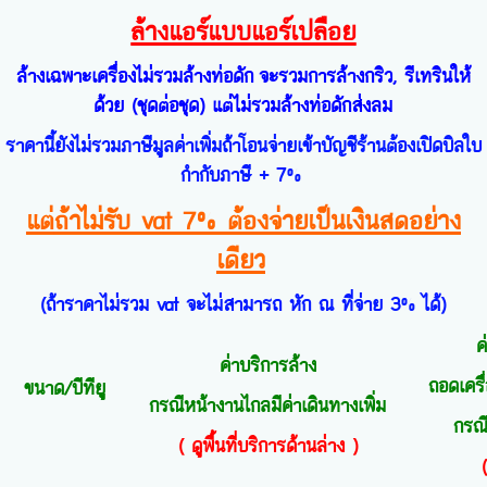
ล้างแอร์แบบแอร์เปลือย
ล้างเฉพาะเครื่องไม่รวมล้างท่อดัก
จะรวมการล้างกริว, รีเทรินให้
ด้วย (ชุดต่อชุด) แต่ไม่รวมล้างท่อดักส่งลม
ราคานี้ยังไม่รวมภาษีมูลค่าเพิ่ม
ถ้าโอนจ่ายเข้าบัญชีร้านต้องเปิดบิลใบ
กำกับภาษี + 7%
แต่
ถ้าไม่รับ vat 7% ต้องจ่ายเป็นเงินสดอย่าง
เดียว
(ถ้าราคาไม่รวม vat จะไม่สามารถ หัก ณ ที่จ่าย 3% ได้)
ค
ค่าบริการล้าง
ถอดเครื
ขนาด/บีทียู
กรณีหน้างานไกลมีค่าเดินทางเพิ่ม
กรณี
( ดูพื้นที่บริการด้านล่าง )