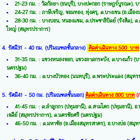
21-23
กม
. :
วัดกัลยา
(
ธนบุรี
)
,
บางปะกอก
(
ราษฎร์บูรณะ
)
,
บ
24-27
กม
. :
ภาษีเจริญ
,
จอมทอง
,
ทุ่งครุ
,
ต
.
บางเขน
(
อ
.
เมือง
28-30
กม
. :
บางบอน
,
หนองแขม
,
ต
.
ประชาธิปัตย์
(
รังสิต
)
,
ต
.
ใหญ่
(
สมุทรปราการ
)
4. รัศมี
31 - 40
กม
. (
ปริมณฑลชั้นกลาง
)
คิดค่าเดินทาง
500
บาท
31-35
กม
. :
แขวงหนองจอก
,
แขวงลาดกระบัง
,
ต
.
บางแก้ว
(
บ
นครปฐม
)
36-40
กม
. :
ต
.
บางบัวทอง
(
นนทบุรี
)
,
ต
.
พระประแดง
(
สมุทร
5. รัศมี
41 - 50
กม
. (
ปริมณฑลชั้นนอก
)
คิดค่าเดินทาง
800 บาท
(
41-45
กม
. :
ต
.
ลำลูกกา
(
ปทุมธานี
)
,
ต
.
สามโคก
(
ปทุมธานี
)
,
อ
.
เจดีย์
(
สมุทรปราการ
)
,
ต
.
นครชัยศรี
(
นครปฐม
)
46-50
กม
. :
ต
.
มหาชัย
(
อ
.
เมืองสมุทรสาคร
)
,
อ
.
บางบ่อ
(
สมุท