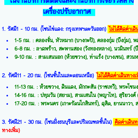
ในงานบริการติดตั้งและงานบริการเซอร์วิสล้าง
เครื่องปรับอากาศ
1. รัศมี
1 - 10
กม
. (
โซนไข่แดง
:
กรุงเทพฯ
ตะวันออก
)
ไม่ได้คิดค่าเดิ
1-5
กม
. :
คลองจั่น
,
หัวหมาก
(
บางกะปิ
)
,
คลองกุ่ม
(
บึงกุ่ม
)
,
พ
6-8
กม
. :
ลาดพร้าว
,
สะพานสอง
(
วังทองหลาง
)
,
นวมินทร์
(
บ
9-10
กม
. :
สามเสนนอก
(
ห้วยขวาง
)
,
ท่าแร้ง
(
บางเขน
)
,
สวนห
2. รัศมี
11 - 20
กม
. (
โซนชั้นใน
และตอนเหนือ
)
ไม่ได้คิดค่าเดินทางเพ
11-13
กม
. :
ห้วยขวาง
,
ดินแดง
,
มักกะสัน
(
ราชเทวี
)
,
พระโขนง
14-16
กม
. :
ปทุมวัน
(
สยาม
)
,
สามเสนใน
(
พญาไท
)
,
สุริยวงศ์
17-20
กม
. :
พระนคร
(
เกาะรัตนโกสินทร์
)
,
ดุสิต
,
ยานนาวา
,
ส
3. รัศมี
21 - 30
กม
. (
โซนฝั่งธนบุรี
และปริมณฑลชั้นใน
)
คิดค่าเดินท
ทางเพิ่ม)