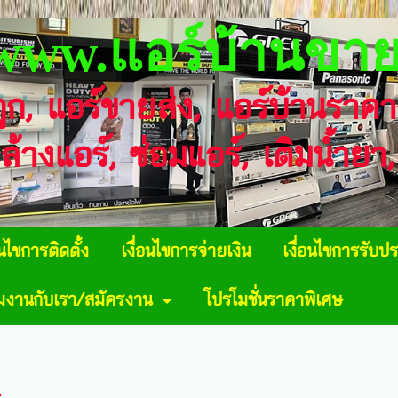
www.แอร์บ้านขาย
ถูก, แอร์ขายส่ง, แอร์บ้านราค
 ล้างแอร์, ซ่อมแอร์, เติมน้ำย
อนไขการติดตั้ง
เงื่อนไขการจ่ายเงิน
เงื่อนไขการรับปร
วมงานกับเรา/สมัครงาน
โปรโมชั่นราคาพิเศษ