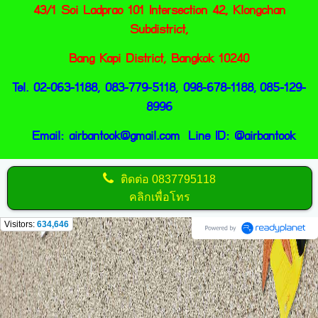
43/1 Soi Ladprao 101 Intersection 42, Klongc
han
Subdistrict,
Bang Kapi District, Bangkok 10240
Tel. 02-063-1188, 083-779-5118, 098-678-1188,
085-129-
8996
Email:
airbantook@gmail.com
Line ID:
@airbantook
ติดต่อ
0837795118
คลิกเพื่อโทร
Visitors:
634,646