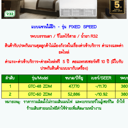
แบบแขวนใต้ฝ้า
-
รุ่น FIXED SPEED
ระบบธรรมดา / รีโมทไร้สาย / น้ำยา
R32
สินค้ารับประกันนานสุดลูกค้าไม่ต้องกังวลในเรื่องค่าเข้าบริการ ค่าแรงและค่า
อะไหล่
ค่าแรง+ค่าเข้าบริการ+ค่าอะไหล่ฟรี 5 ปี คอมเพรสเซอร์ฟรี 10 ปี (มีใบรับ
ประกันสินค้าแนบมากับเครื่อง)
ลำดับ
รุ่น/
Model
ขนาด/บีทียู
เบอร์/
SEER
ระบ
1
GTC-48 ZDM
47,770
-/11.70
380
2
GTC-60 ZDM
52,886
-/10.92
380
หมายเหตุ: ราคารวมติดตั้งไม่รวมเดินเมนไฟ และเบรกเกอร์ในตู้เซอร์กิต ถ้าให้
ร้านเดินสายเมนไฟมีค่าใช้จ่ายเพิ่มคิดตามหน้างาน