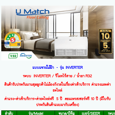
แบบแขวนใต้ฝ้า
-
รุ่น INVERTER
ระบบ INVERTER / รีโมทไร้สาย / น้ำยา
R32
สินค้ารับประกันนานสุดลูกค้าไม่ต้องกังวลในเรื่องค่าเข้าบริการ ค่าแรงและค่า
อะไหล่
ค่าแรง+ค่าเข้าบริการ+ค่าอะไหล่ฟรี 5 ปี คอมเพรสเซอร์ฟรี 10 ปี (มีใบรับ
ประกันสินค้าแนบมากับเครื่อง)
ลำดับ
รุ่น/
Model
ขนาด/บีทียู
เบอร์/
SEER
ระบ