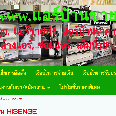
www.แอร์บ้านขาย
ถูก, แอร์ขายส่ง, แอร์บ้านราค
 ล้างแอร์, ซ่อมแอร์, เติมน้ำย
อนไขการติดตั้ง
เงื่อนไขการจ่ายเงิน
เงื่อนไขการรับปร
วมงานกับเรา/สมัครงาน
โปรโมชั่นราคาพิเศษ
ร์ตั้ง/แขวน HISENSE
แขวน HISENSE