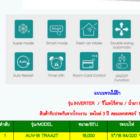
แบบแขวนใต้ฝ้า
รุ่น
INVERTER /
รีโมทไร้สาย / น้ำยา
สินค้ารับประกันจากโรงงาน
อะไหล่
3
ปี คอมเพรสเซอร์
1
ลำดับ
รุ่น/
MODEL
ขนาด/
BTU.
ระบบไฟ
1
AUV-18 TRAA2T
18,000
5*/18.94/220 