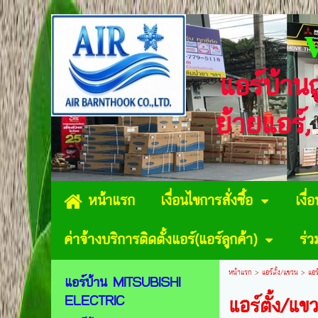
แอร์บ้าน
ย้ายแอร์,
หน้าแรก
เงื่อนไขการสั่งซื้อ
เงื่
ค่าจ้างบริการติดตั้งแอร์(แอร์ลูกค้า)
ร่
หน้าแรก
>
แอร์ตั้ง/แขวน
>
แอ
แอร์บ้าน MITSUBISHI
ELECTRIC
แอร์ตั้ง/