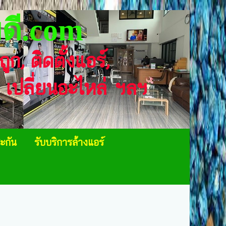
ดี.com
าถูก, ติดตั้งแอร์,
า, เปลี่ยนอะไหล่ ฯลฯ
ะกัน
รับบริการล้างแอร์