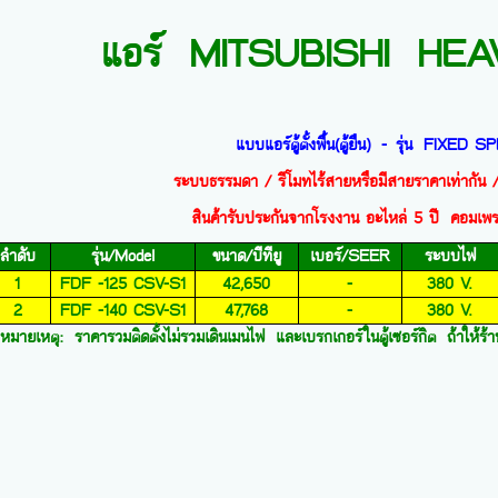
แอร์
MITSUBISHI HE
แบบแอร์ตู้ตั้งพื้น(ตู้ยืน) -
รุ่น
FIXED S
ระบบธรรมดา / รีโมทไร้สายหรือมีสายราคาเท่ากัน 
สินค้ารับประกันจากโรงงาน อะไหล่
5
ปี คอมเพรส
ลำดับ
รุ่น/
Model
ขนาด/บีทียู
เบอร์/
SEER
ระบบไฟ
1
FDF -125 CSV-S1
42,650
-
380 V.
2
FDF -140 CSV-S1
47,768
-
380 V.
หมายเหตุ: ราคารวมติดตั้งไม่รวมเดินเมนไฟ และเบรกเกอร์ในตู้เซอร์กิต ถ้าให้ร้าน