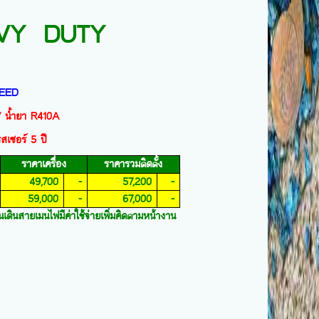
AVY DUTY
PEED
/ น้ำยา
R410A
เซอร์ 5 ปี
ราคาเครื่อง
ราคารวมติดตั้ง
49,700
-
57,200
-
59,000
-
67,000
-
เดินสายเมนไฟมีค่าใช้จ่ายเพิ่มคิดตามหน้างาน