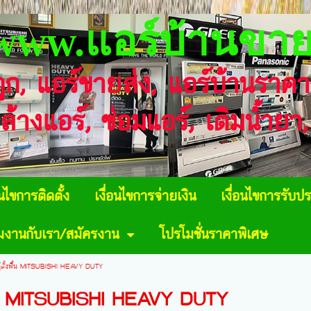
www.แอร์บ้านขาย
ถูก, แอร์ขายส่ง, แอร์บ้านราค
 ล้างแอร์, ซ่อมแอร์, เติมน้ำย
อนไขการติดตั้ง
เงื่อนไขการจ่ายเงิน
เงื่อนไขการรับปร
วมงานกับเรา/สมัครงาน
โปรโมชั่นราคาพิเศษ
ตู้ตั้งพื้น MITSUBISHI HEAVY DUTY
งพื้น MITSUBISHI HEAVY DUTY