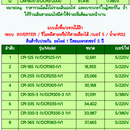
12
CM-605-3/DCR5-2000
61,416
-
/380V.
หมายเหตุ: ราคารวมติดตั้งไม่รวมเดินเมนไฟ และเบรกเกอร์ในตู้เซอร์กิต ถ้า
ให้ร้านเดินสายเมนไฟมีค่าใช้จ่ายเพิ่มคิดตามหน้างาน
แบบตั้งพื้น
/
แขวนใต้ฝ้า
ระบบ
INVERTER
/
รีโมทมีสายหรือไร้สายเลือกได้
/
เบอร์
5 /
น้ำยา
R32
สินค้ารับประกัน
อะไหล่
1
ปี
คอมเพรสเซอร์
5
ปี
ลำดับ
รุ่น
/
Model
ขนาด
เบอร์
/
ไฟ
1
CR-125 IV/DCR125-IV1
12,681
5/220V.
2
CR-185 IV/DCR185-IV1
18,955
5/220V.
3
CR-255 IV/DCR255-IV1
25,066
5/220V.
4
CR-305 IV/DCR305-IV1
30,168
5/220V.
5
CR-305-3 IV/DCR305-3 IV1
31,091
5/380V.
6
CR-335 IV/DCR335-IV1
34,402
5/220V.
7
CR-335-3 IV/DCR335-3 IV1
33,987
5/380V.
8
CR-365 IV/DCR365-IV1
37,465
5/220V.