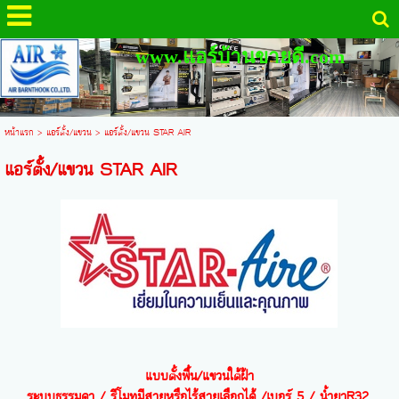
www.แอร์บ้านขายดี.com
หน้าแรก
>
แอร์ตั้ง/แขวน
>
แอร์ตั้ง/แขวน STAR AIR
แอร์ตั้ง/แขวน STAR AIR
แบบตั้งพื้น
/
แขวนใต้ฝ้า
ระบบธรรมดา
/
รีโมทมีสายหรือไร้สายเลือกได้
/
เบอร์
5 /
น้ำยา
R32