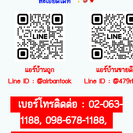
ละเอียดได้ที่
แอร์บ้านถูก
แอร์บ้านขายดี
Line ID : @airbantook
Line ID : @479r
เบอร์โทรติดต่อ : 02-063-
1188, 098-678-1188,