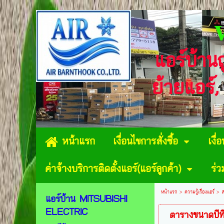
แอร์บ้าน
ย้ายแอร์,
หน้าแรก
เงื่อนไขการสั่งซื้อ
เงื่
ค่าจ้างบริการติดตั้งแอร์(แอร์ลูกค้า)
ร่
หน้าแรก
>
ความรู้เรื่องแอร์
>
ส
แอร์บ้าน MITSUBISHI
ELECTRIC
ตารางขนาดบีท