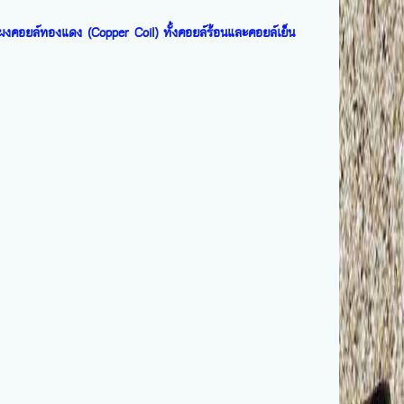
้แผงคอยล์ทองแดง (Copper Coil) ทั้งคอยล์ร้อนและคอยล์เย็น