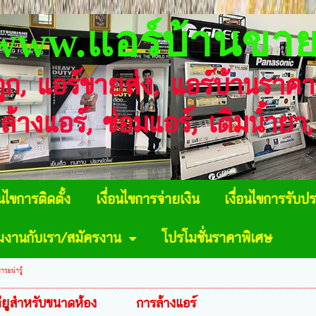
www.แอร์บ้านขาย
ถูก, แอร์ขายส่ง, แอร์บ้านราค
 ล้างแอร์, ซ่อมแอร์, เติมน้ำย
อนไขการติดตั้ง
เงื่อนไขการจ่ายเงิน
เงื่อนไขการรับปร
วมงานกับเรา/สมัครงาน
โปรโมชั่นราคาพิเศษ
าระน่ารู้
ียูสำหรับขนาดห้อง
การล้างแอร์